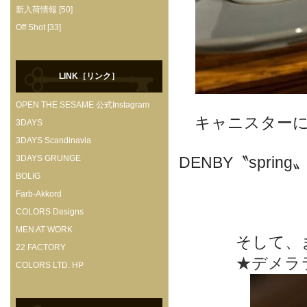
新入荷情報 [50]
Off Shot [33]
LINK［リンク］
OPEN THE SESAME 公式Instagram
キャニスター
3DAYS
3DAYS Scandinavia
3DAYS GRUNGE
DENBY〝spr
BOLIG
Farb-Akkord
COLORS Designs
MEN AT WORK
そして、
22 FACTORY
★デメラ
COLORS LTD. HP