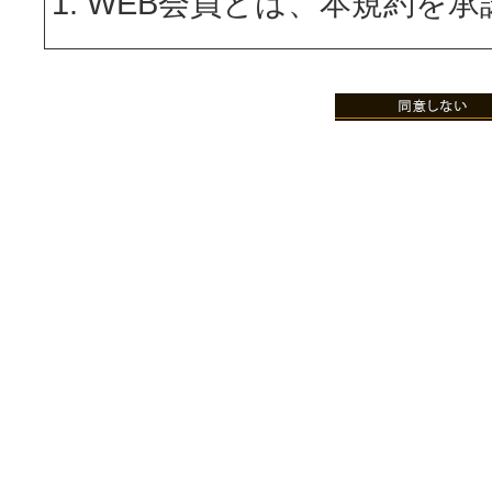
WEB会員とは、本規約を承
を申請し、当社が承諾した
WEB会員への登録希望者は
録画面において個人情報お
会登録を申請し、これに対
ールを送信され受領された
とします。
WEB会員登録後にオンラ
ージカードWEB会員とな
でマイレージポイントの加
レージカード会員の退会は