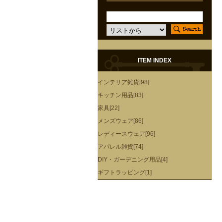
ITEM INDEX
インテリア雑貨[98]
キッチン用品[83]
家具[22]
メンズウェア[86]
レディースウェア[96]
アパレル雑貨[74]
DIY・ガーデニング用品[4]
ギフトラッピング[1]