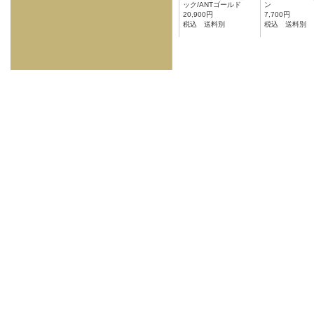
ック/ANTゴールド
ン
20,900円
7,700円
税込 送料別
税込 送料別