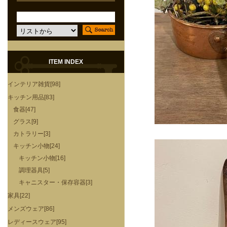
ITEM INDEX
インテリア雑貨[98]
キッチン用品[83]
食器[47]
グラス[9]
カトラリー[3]
キッチン小物[24]
キッチン小物[16]
調理器具[5]
キャニスター・保存容器[3]
家具[22]
メンズウェア[86]
レディースウェア[95]