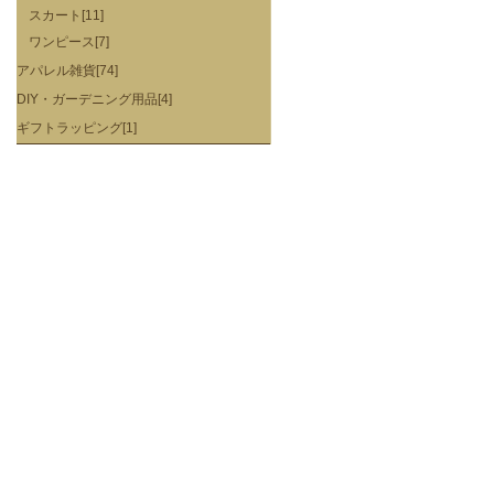
スカート[11]
ワンピース[7]
アパレル雑貨[74]
DIY・ガーデニング用品[4]
ギフトラッピング[1]