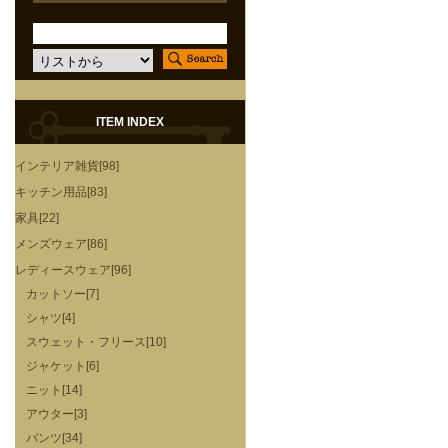
ITEM INDEX
インテリア雑貨[98]
キッチン用品[83]
家具[22]
メンズウェア[86]
レディースウェア[96]
カットソー[7]
シャツ[4]
スウェット・フリース[10]
ジャケット[6]
ニット[14]
アウター[3]
パンツ[34]