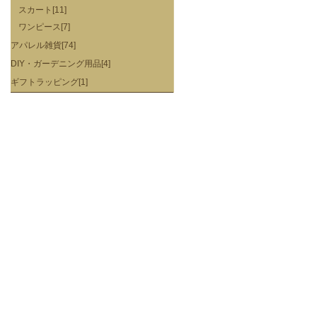
スカート[11]
ワンピース[7]
アパレル雑貨[74]
DIY・ガーデニング用品[4]
ギフトラッピング[1]