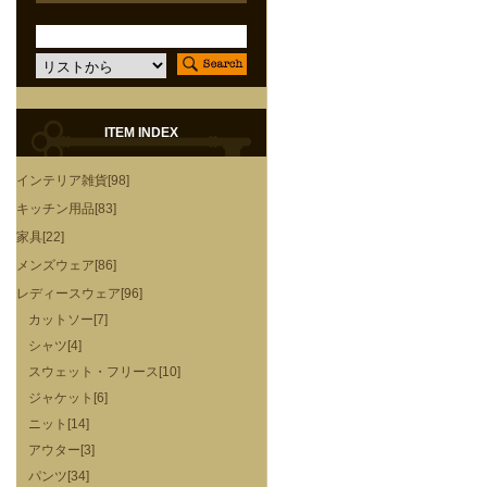
ITEM INDEX
インテリア雑貨[98]
キッチン用品[83]
家具[22]
メンズウェア[86]
レディースウェア[96]
カットソー[7]
シャツ[4]
スウェット・フリース[10]
ジャケット[6]
ニット[14]
アウター[3]
パンツ[34]