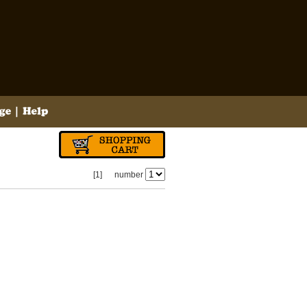
[1]
number