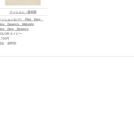
クッション・座布団
クッションカバー Pilot Ding
ing Design's Midnight
ing Ding Design's
COLOR:ネイビー
5,720円
税込 送料別