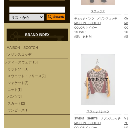
スラックス
チェックパンツ メゾンスコッチ
C
MAISON SCOTCH
M
COLOR:ネイビー
C
18,150円
19
BRAND INDEX
税込 送料別
税
MAISON SCOTCH
[メゾンスコッチ]
レディースウェア[15]
カットソー[1]
スウェット・フリース[2]
ジャケット[3]
ニット[1]
パンツ[5]
スカート[2]
ワンピース[1]
スウェットシャツ
SWEAT SHIRTS メゾンスコッチ
V
MAISON SCOTCH
コ
COLOR:イエロー
M