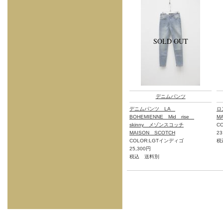
デニムパンツ
デニムパンツ LA
ロ
BOHEMIENNE Mid rise
M
skinny メゾンスコッチ
C
MAISON SCOTCH
23
COLOR:LGTインディゴ
税
25,300円
税込 送料別