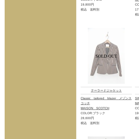
19,800円
C
税込 送料別
17
税
テーラードジャケット
Classic tailored blazer メゾンス
S
コッチ
M
MAISON SCOTCH
C
COLOR:ブラック
19
28,600円
税
税込 送料別