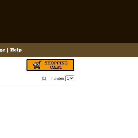
[1]
number