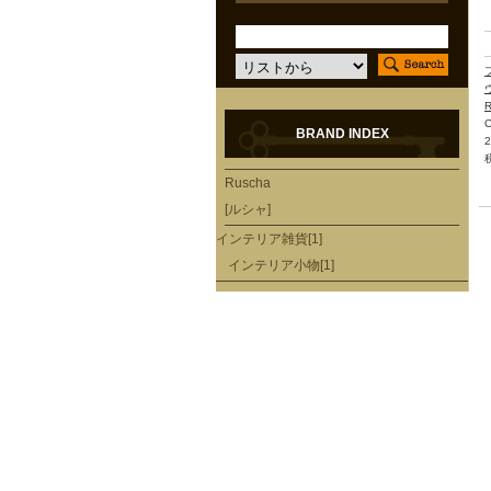
R
BRAND INDEX
Ruscha
[ルシャ]
インテリア雑貨[1]
インテリア小物[1]