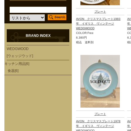
プレート
AVON クリスマスプレート1983
A
年 イギリス ヴィンテージ
年
WEDGWOOD
W
COLOR:Free
CO
BRAND INDEX
6,380円
6,
税込 送料別
税
WEDGWOOD
[ウェッジウッド]
キッチン用品[6]
食器[6]
プレート
AVON クリスマスプレート1978
A
年 イギリス ヴィンテージ
年
WEDGWOOD
W