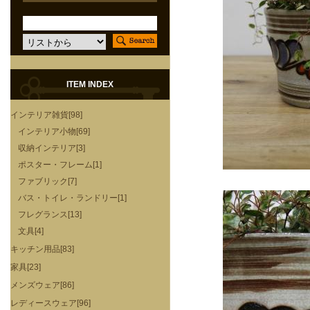
ITEM INDEX
インテリア雑貨[98]
インテリア小物[69]
収納インテリア[3]
ポスター・フレーム[1]
ファブリック[7]
バス・トイレ・ランドリー[1]
フレグランス[13]
文具[4]
キッチン用品[83]
家具[23]
メンズウェア[86]
レディースウェア[96]