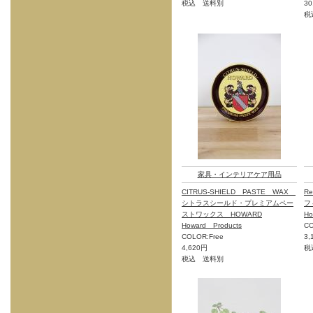
税込 送料別
30
税
家具・インテリアケア用品
CITRUS-SHIELD PASTE WAX
Re
シトラスシールド・プレミアムペー
フ
ストワックス HOWARD
Ho
Howard Products
CO
COLOR:Free
3,
4,620円
税
税込 送料別