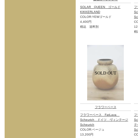
SOLAR QUEEN ゴールド
フ
KIKKERLAND
S
COLOR:YEWゴールド
Sc
4,400円
C
税込 送料別
12
税
フラワーベース
フラワーベース FatLava
フ
Scheurich ドイツ ヴィンテージ
S
Scheurich
テ
COLOR:ベージュ
Sc
13,200円
C