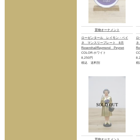
置物オーナメント
ローゼンタール レイモン・ペイ
ロ
ネ マンスリープレート 8月
ネ
Rosenthal/Raymond Peynet
Ro
COLOR:ホワイト
C
8,250円
8,
税込 送料別
税
置物オーナメント