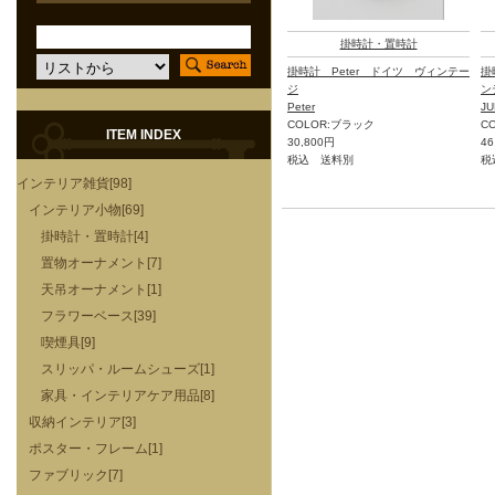
掛時計・置時計
掛時計 Peter ドイツ ヴィンテー
掛
ジ
ン
Peter
J
COLOR:ブラック
C
ITEM INDEX
30,800円
46
税込 送料別
税
インテリア雑貨[98]
インテリア小物[69]
掛時計・置時計[4]
置物オーナメント[7]
天吊オーナメント[1]
フラワーベース[39]
喫煙具[9]
スリッパ・ルームシューズ[1]
家具・インテリアケア用品[8]
収納インテリア[3]
ポスター・フレーム[1]
ファブリック[7]