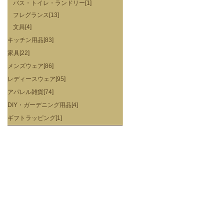
バス・トイレ・ランドリー[1]
フレグランス[13]
文具[4]
キッチン用品[83]
家具[22]
メンズウェア[86]
レディースウェア[95]
アパレル雑貨[74]
DIY・ガーデニング用品[4]
ギフトラッピング[1]