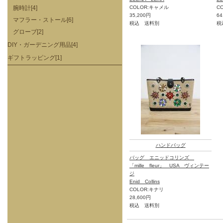
腕時計[4]
COLOR:キャメル
C
35,200円
64
マフラー・ストール[6]
税込 送料別
税
グローブ[2]
DIY・ガーデニング用品[4]
ギフトラッピング[1]
ハンドバッグ
バッグ エニッドコリンズ
「mille fleur」 USA ヴィンテー
ジ
Enid Collins
COLOR:キナリ
28,600円
税込 送料別