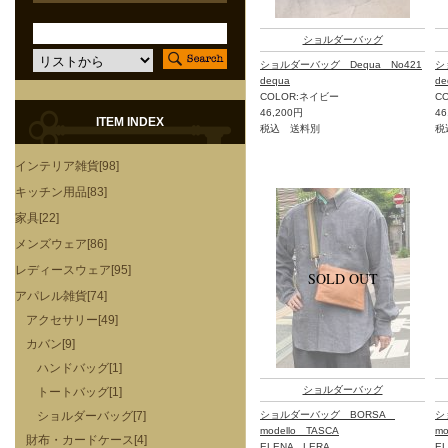
ショルダーバッグ
ショルダーバッグ Dequa No421
シ
dequa
de
COLOR:ネイビー
C
46,200円
46
ITEM INDEX
税込 送料別
税
インテリア雑貨[98]
キッチン用品[83]
家具[22]
メンズウェア[86]
レディースウェア[95]
アパレル雑貨[74]
アクセサリー[49]
カバン[9]
ハンドバッグ[1]
ショルダーバッグ
トートバッグ[1]
ショルダーバッグ[7]
ショルダーバッグ BORSA
シ
modello TASCA
mo
財布・カードケース[4]
ELENA LERA
E