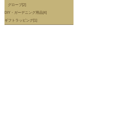
グローブ[2]
DIY・ガーデニング用品[4]
ギフトラッピング[1]