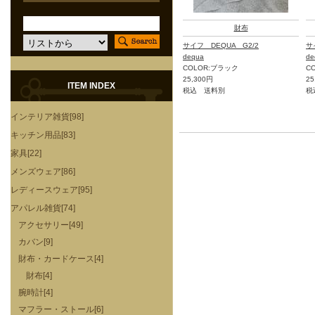
財布
サイフ DEQUA G2/2
サ
dequa
de
COLOR:ブラック
C
25,300円
25
ITEM INDEX
税込 送料別
税
インテリア雑貨[98]
キッチン用品[83]
家具[22]
メンズウェア[86]
レディースウェア[95]
アパレル雑貨[74]
アクセサリー[49]
カバン[9]
財布・カードケース[4]
財布[4]
腕時計[4]
マフラー・ストール[6]