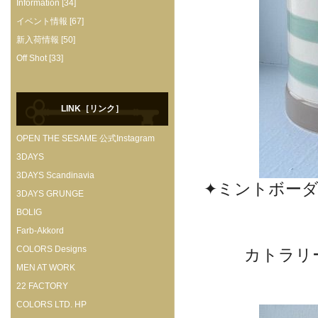
Information [34]
イベント情報 [67]
新入荷情報 [50]
Off Shot [33]
LINK［リンク］
OPEN THE SESAME 公式Instagram
3DAYS
3DAYS Scandinavia
✦ミントボーダ
3DAYS GRUNGE
BOLIG
Farb-Akkord
COLORS Designs
カトラリ
MEN AT WORK
22 FACTORY
COLORS LTD. HP