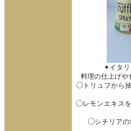
✦イタリア
料理の仕上げや
◯トリュフから
◯レモンエキスを
◯シチリアの