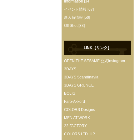
Information [34]
イベント情報 [67]
新入荷情報 [50]
Off Shot [33]
LINK［リンク］
OPEN THE SESAME 公式Instagram
3DAYS
3DAYS Scandinavia
3DAYS GRUNGE
BOLIG
Farb-Akkord
COLORS Designs
MEN AT WORK
22 FACTORY
COLORS LTD. HP