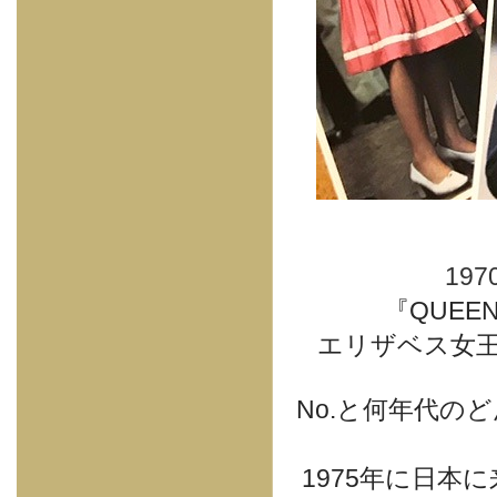
19
『QUEE
エリザベス女
No.と何年代の
1975年に日