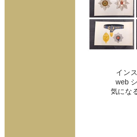
インス
web
気にな