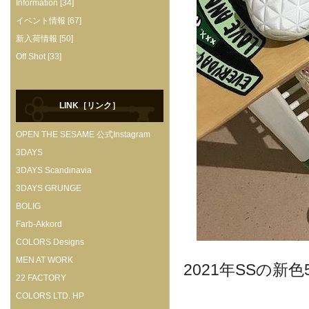
Information [34]
イベント情報 [67]
新入荷情報 [50]
Off Shot [33]
LINK［リンク］
OPEN THE SESAME 公式Instagram
3DAYS
3DAYS Scandinavia
3DAYS GRUNGE
BOLIG
Farb-Akkord
COLORS Designs
MEN AT WORK
2021年SSの新
22 FACTORY
COLORS LTD. HP