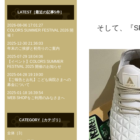
LATEST［最近の記事5件］
2026-08-06 17:01:27
そして、『S
COLORS SUMMER FESTIVAL 2026 開
催！
2025-12-30 21:36:03
年末のご挨拶と初売りのご案内
2025-07-29 18:04:06
【イベント】COLORS SUMMER
FESTIVAL 2025 開催のお知らせ
2025-04-28 19:19:00
【ご報告とお礼】こども病院さまへの
募金について
2025-01-18 16:39:54
WEB SHOPをご利用のみなさまへ
CATEGORY［カテゴリ］
全体［3］