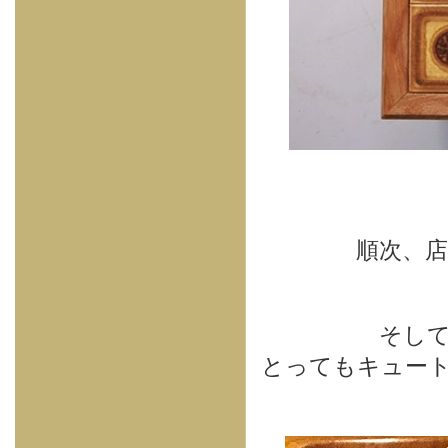
順次、店
そし
とってもキュー