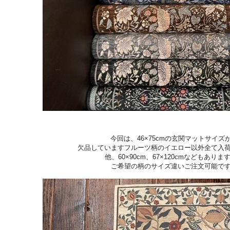
今回は、46×75cmの玄関マットサイズ
欠品していますフルーツ柄のイエロー以外全て入
他、60×90cm、67×120cmなどもありま
ご希望の柄のサイズ違いご注文可能で