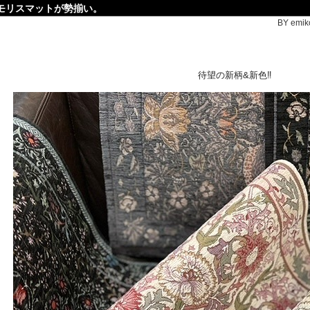
モリスマットが勢揃い。
BY emiko
待望の新柄&新色‼︎