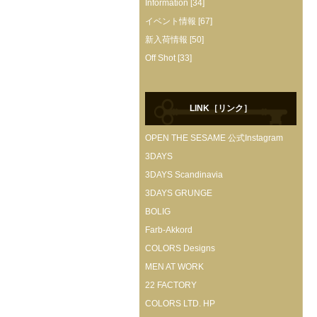
Information [34]
イベント情報 [67]
新入荷情報 [50]
Off Shot [33]
LINK［リンク］
OPEN THE SESAME 公式Instagram
3DAYS
3DAYS Scandinavia
3DAYS GRUNGE
BOLIG
Farb-Akkord
COLORS Designs
MEN AT WORK
22 FACTORY
COLORS LTD. HP