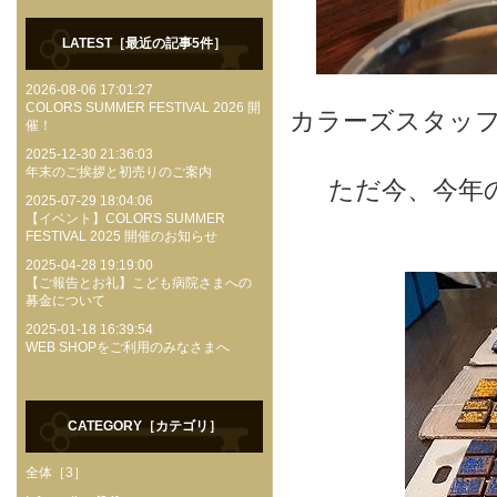
LATEST［最近の記事5件］
2026-08-06 17:01:27
COLORS SUMMER FESTIVAL 2026 開
カラーズスタッ
催！
2025-12-30 21:36:03
年末のご挨拶と初売りのご案内
ただ今、今年の
2025-07-29 18:04:06
【イベント】COLORS SUMMER
FESTIVAL 2025 開催のお知らせ
2025-04-28 19:19:00
【ご報告とお礼】こども病院さまへの
募金について
2025-01-18 16:39:54
WEB SHOPをご利用のみなさまへ
CATEGORY［カテゴリ］
全体［3］