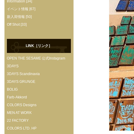
Information [34]
イベント情報 [67]
新入荷情報 [50]
Off Shot [33]
LINK［リンク］
OPEN THE SESAME 公式Instagram
3DAYS
3DAYS Scandinavia
3DAYS GRUNGE
BOLIG
Farb-Akkord
COLORS Designs
MEN AT WORK
22 FACTORY
COLORS LTD. HP