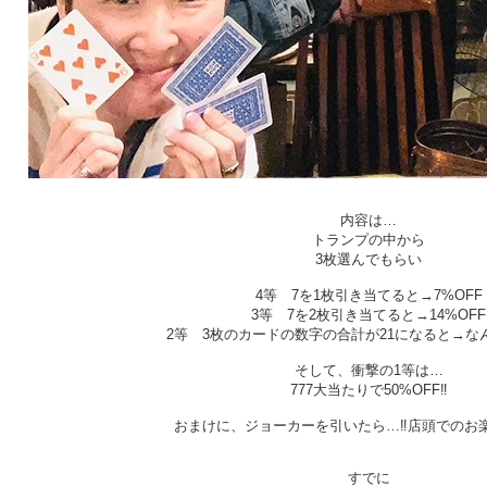
内容は…
トランプの中から
3枚選んでもらい
4等 7を1枚引き当てると→7%OFF
3等 7を2枚引き当てると→14%OFF
2等 3枚のカードの数字の合計が21になると→なんと
そして、衝撃の1等は…
777大当たりで50%OFF‼︎
おまけに、ジョーカーを引いたら…‼︎店頭でのお
すでに