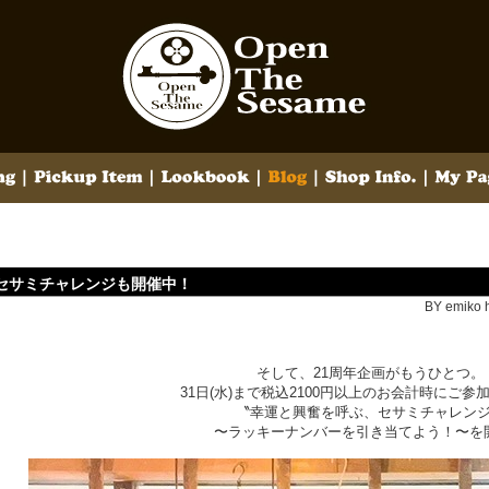
セサミチャレンジも開催中！
BY emiko h
そして、21周年企画がもうひとつ。
31日(水)
まで税込2100円以上のお会計時にご参
〝幸運と興奮を呼ぶ、セサミチャレン
〜
ラッキーナンバーを引き当てよう！〜を