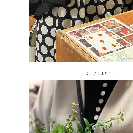
えっ？！また？！