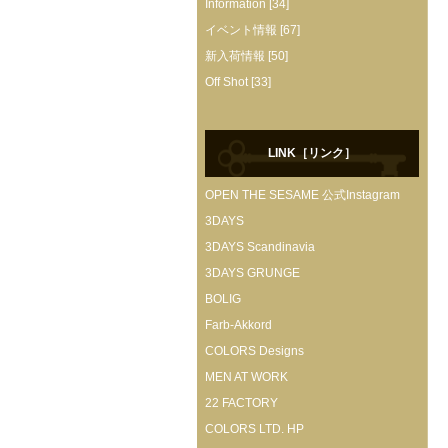
Information [34]
イベント情報 [67]
新入荷情報 [50]
Off Shot [33]
LINK［リンク］
OPEN THE SESAME 公式Instagram
3DAYS
3DAYS Scandinavia
3DAYS GRUNGE
BOLIG
Farb-Akkord
COLORS Designs
MEN AT WORK
22 FACTORY
COLORS LTD. HP