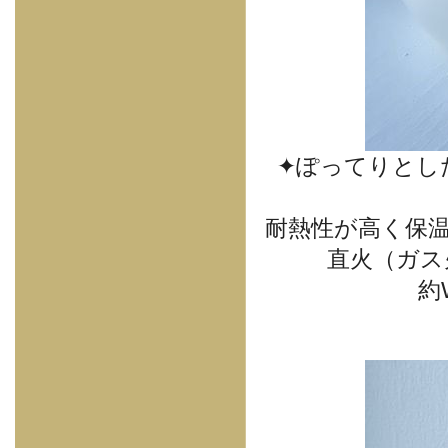
✦ぽってりとし
耐熱性が高く保
直火（ガス火
約W