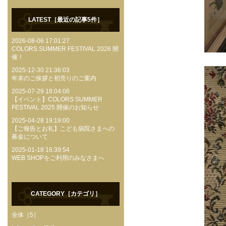
LATEST［最近の記事5件］
2026-08-06 17:01:27
COLORS SUMMER FESTIVAL 2026 開
催！
2025-12-30 21:36:03
年末のご挨拶と初売りのご案内
2025-07-29 18:04:06
【イベント】COLORS SUMMER
FESTIVAL 2025 開催のお知らせ
2025-04-28 19:19:00
【ご報告とお礼】こども病院さまへの
募金について
2025-01-18 16:39:54
WEB SHOPをご利用のみなさまへ
CATEGORY［カテゴリ］
全体［5］