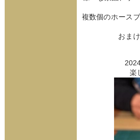
複数個のホース
おまけ
20
楽