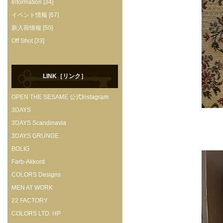
Information [34]
イベント情報 [67]
新入荷情報 [50]
Off Shot [33]
LINK［リンク］
OPEN THE SESAME 公式Instagram
3DAYS
3DAYS Scandinavia
3DAYS GRUNGE
BOLIG
Farb-Akkord
COLORS Designs
MEN AT WORK
22 FACTORY
COLORS LTD. HP