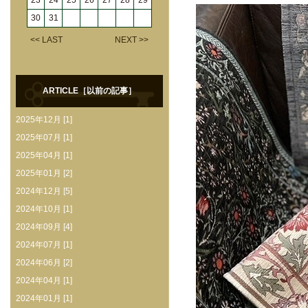
23
24
25
26
27
28
29
30
31
<< LAST
NEXT >>
ARTICLE［以前の記事］
2025年12月 [1]
2025年07月 [1]
2025年04月 [1]
2025年01月 [2]
2024年12月 [5]
2024年10月 [1]
2024年09月 [4]
2024年07月 [1]
2024年06月 [2]
2024年04月 [1]
2024年01月 [1]