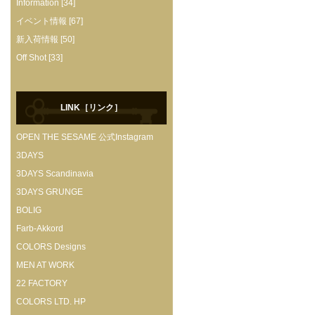
Information [34]
イベント情報 [67]
新入荷情報 [50]
Off Shot [33]
LINK［リンク］
OPEN THE SESAME 公式Instagram
3DAYS
3DAYS Scandinavia
3DAYS GRUNGE
BOLIG
Farb-Akkord
COLORS Designs
MEN AT WORK
22 FACTORY
COLORS LTD. HP