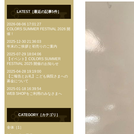
LATEST［最近の記事5件］
2026-08-06 17:01:27
COLORS SUMMER FESTIVAL 2026 開
催！
2025-12-30 21:36:03
年末のご挨拶と初売りのご案内
2025-07-29 18:04:06
【イベント】COLORS SUMMER
FESTIVAL 2025 開催のお知らせ
2025-04-28 19:19:00
【ご報告とお礼】こども病院さまへの
募金について
2025-01-18 16:39:54
WEB SHOPをご利用のみなさまへ
CATEGORY［カテゴリ］
全体［1］