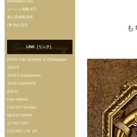
Information [34]
イベント情報 [67]
新入荷情報 [50]
Off Shot [33]
も
LINK［リンク］
OPEN THE SESAME 公式Instagram
3DAYS
3DAYS Scandinavia
3DAYS GRUNGE
BOLIG
Farb-Akkord
COLORS Designs
MEN AT WORK
22 FACTORY
COLORS LTD. HP