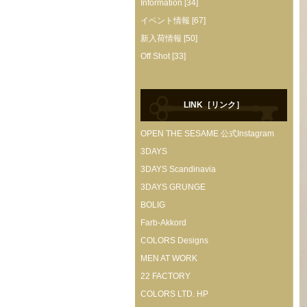
Information [34]
イベント情報 [67]
新入荷情報 [50]
Off Shot [33]
LINK［リンク］
OPEN THE SESAME 公式Instagram
3DAYS
3DAYS Scandinavia
3DAYS GRUNGE
BOLIG
Farb-Akkord
COLORS Designs
MEN AT WORK
22 FACTORY
COLORS LTD. HP